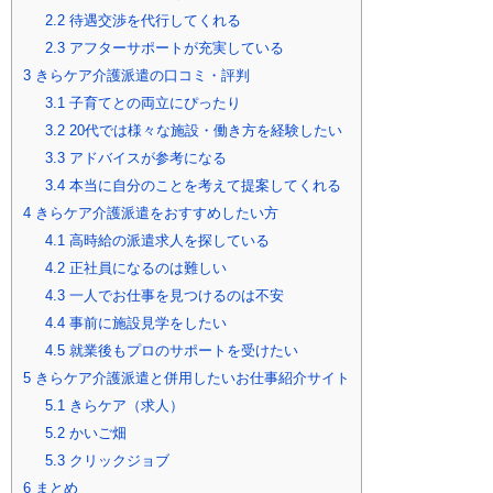
2.2
待遇交渉を代行してくれる
2.3
アフターサポートが充実している
3
きらケア介護派遣の口コミ・評判
3.1
子育てとの両立にぴったり
3.2
20代では様々な施設・働き方を経験したい
3.3
アドバイスが参考になる
3.4
本当に自分のことを考えて提案してくれる
4
きらケア介護派遣をおすすめしたい方
4.1
高時給の派遣求人を探している
4.2
正社員になるのは難しい
4.3
一人でお仕事を見つけるのは不安
4.4
事前に施設見学をしたい
4.5
就業後もプロのサポートを受けたい
5
きらケア介護派遣と併用したいお仕事紹介サイト
5.1
きらケア（求人）
5.2
かいご畑
5.3
クリックジョブ
6
まとめ