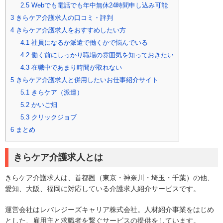
2.5
Webでも電話でも年中無休24時間申し込み可能
3
きらケア介護求人の口コミ・評判
4
きらケア介護求人をおすすめしたい方
4.1
社員になるか派遣で働くかで悩んでいる
4.2
働く前にしっかり職場の雰囲気を知っておきたい
4.3
在職中であまり時間が取れない
5
きらケア介護求人と併用したいお仕事紹介サイト
5.1
きらケア（派遣）
5.2
かいご畑
5.3
クリックジョブ
6
まとめ
きらケア介護求人とは
きらケア介護求人は、首都圏（東京・神奈川・埼玉・千葉）の他、
愛知、大阪、福岡に対応している介護求人紹介サービスです。
運営会社はレバレジーズキャリア株式会社。人材紹介事業をはじめ
とした、雇用主と求職者を繋ぐサービスの提供をしています。